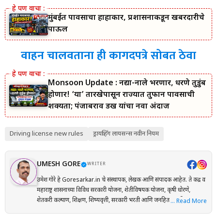
मुंबईत पावसाचा हाहाकार, प्रशासनाकडून खबरदारीचे
पाऊल
वाहन चालवताना ही कागदपत्रे सोबत ठेवा
Monsoon Update : नद्या-नाले भरणार, धरणे तुडुंब
होणार! ‘या’ तारखेपासून राज्यात तुफान पावसाची
शक्यता; पंजाबराव डख यांचा नवा अंदाज
Driving license new rules
ड्रायव्हिंग लायसन्स नवीन नियम
UMESH GORE
WRITER
उमेश गोरे हे Goresarkar.in चे संस्थापक, लेखक आणि संपादक आहेत. ते केंद्र व
महाराष्ट्र शासनाच्या विविध सरकारी योजना, शेतीविषयक योजना, कृषी धोरणे,
शेतकरी कल्याण, शिक्षण, शिष्यवृत्ती, सरकारी भरती आणि जनहिताच्या विषयांवर
… Read More
संशोधनाधारित माहिती मराठी भाषेत प्रकाशित करतात. प्रत्येक लेख तयार करताना