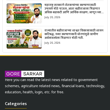
महाराष्ट्र सरकारने शेतकऱ्यांच्या कल्याणासाठी
उचलले मोठे पाऊल, आता बळीराजाला मिळणार
अधिक बळकटी आणि आर्थिक संरक्षण; जाणून घ्या
सरकारचा नवा संकल्प.
July 20, 2026
राज्यातील बळीराजाच्या शाश्वत विकासासाठी शासन
कटिबद्ध, नव्या कल्याणकारी धोरणांमुळे ग्रामीण
अर्थव्यवस्थेला मिळणार मोठी गती.
July 20, 2026
Here you can read the latest news related to government
schemes, agriculture related news, financial loans, technology,
education, health, login, etc. for free.
Categories