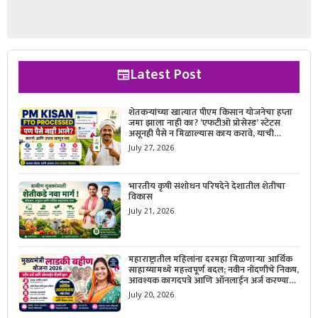
Latest Post
शेतकऱ्यांच्या खात्यात पीएम किसान योजनेचा हप्ता
जमा झाला नाही का? ‘एफटीओ प्रोसेस्ड’ स्टेटस
असूनही पैसे न मिळाल्यास काय करावे, याची
सविस्तर माहिती जाणून घ्या.
July 27, 2026
भारतीय कृषी संशोधन परिषदेने देशातील शेतीचा
विकास
July 21, 2026
महाराष्ट्रातील महिलांना दरमहा मिळणाऱ्या आर्थिक
साहाय्यामध्ये महत्त्वपूर्ण बदल; नवीन नोंदणीचे निकष,
आवश्यक कागदपत्रे आणि ऑनलाईन अर्ज करण्याची
सोपी प्रक्रिया जाणून घ्या.
July 20, 2026