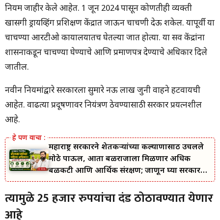
SBI क्रेडिट कार्ड नियम
नियम जाहीर केले आहेत. 1 जून 2024 पासून कोणतीही व्यक्ती
वाहन चालवताना ही कागदपत्रे सोबत ठेवा
खासगी ड्रायव्हिंग प्रशिक्षण केंद्रात जाऊन चाचणी देऊ शकेल. यापूर्वी या
चाचण्या आरटीओ कार्यालयातच घेतल्या जात होत्या. या सर्व केंद्रांना
शासनाकडून चाचण्या घेण्याचे आणि प्रमाणपत्र देण्याचे अधिकार दिले
जातील.
नवीन नियमांद्वारे सरकारला सुमारे नऊ लाख जुनी वाहने हटवायची
आहेत. वाढत्या प्रदूषणावर नियंत्रण ठेवण्यासाठी सरकार प्रयत्नशील
आहे.
महाराष्ट्र सरकारने शेतकऱ्यांच्या कल्याणासाठी उचलले
मोठे पाऊल, आता बळीराजाला मिळणार अधिक
बळकटी आणि आर्थिक संरक्षण; जाणून घ्या सरकारचा
नवा संकल्प.
त्यामुळे 25 हजार रुपयांचा दंड ठोठावण्यात येणार
आहे