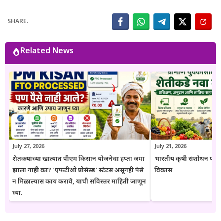
अधिकृत सरकारी संकेतस्थळे, शासन निर्णय (GR), अधिसूचना, विभागीय परिपत्रके
आणि संबंधित अधिकृत स्रोतांचा संदर्भ घेऊन माहितीची पडताळणी केली जाते.
SHARE.
वाचकांना अर्ज प्रक्रिया, पात्रता, आवश्यक कागदपत्रे, लाभ, अंतिम मुदत आणि
महत्त्वाच्या अटी सोप्या व समजण्यास सुलभ भाषेत उपलब्ध करून देण्यावर त्यांचा
भर असतो. Goresarkar.in चा उद्देश महाराष्ट्रातील शेतकरी, विद्यार्थी, महिला,
Related News
युवक आणि सर्वसामान्य नागरिकांपर्यंत विश्वासार्ह, अद्ययावत आणि उपयुक्त माहिती
पोहोचवणे हा आहे. प्रकाशित माहिती वेळोवेळी अद्ययावत ठेवण्याचा प्रयत्न केला
जातो. अधिकृत निर्णयामध्ये बदल झाल्यास संबंधित लेख देखील अद्ययावत करण्यात
येतात. या संकेतस्थळावरील माहिती ही केवळ जनजागृती आणि मार्गदर्शनाच्या
उद्देशाने प्रकाशित केली जाते. कोणत्याही सरकारी योजनेसाठी अर्ज करण्यापूर्वी
संबंधित विभागाच्या अधिकृत संकेतस्थळावरील माहिती, नियम आणि अटींची
पडताळणी करण्याचा सल्ला दिला जातो.
July 27, 2026
July 21, 2026
शेतकऱ्यांच्या खात्यात पीएम किसान योजनेचा हप्ता जमा
भारतीय कृषी संशोधन परिष
झाला नाही का? ‘एफटीओ प्रोसेस्ड’ स्टेटस असूनही पैसे
विकास
न मिळाल्यास काय करावे, याची सविस्तर माहिती जाणून
घ्या.