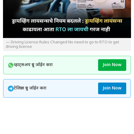
— Driving License Rules Changed No need to go to RTO to get
driving license
व्हाट्सअप ग्रुप जॉईन करा
Join Now
टेलिग्राम ग्रुप जॉईन करा
Join Now