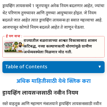
ड्रायव्हिंग लायसन्सचे 1 जूनपासून अनेक नियम बदलणार आहेत, ज्यांचा
थेट परिणाम तुमच्यावर आणि तुमच्या आयुष्यावर होईल. जे नियम
बदलले जात आहेत त्यात ड्रायव्हिंग लायसन्स हा सर्वात महत्त्वाचा आहे.
आजपासून कोणते नियम बदलले आहेत ते जाणून घेऊया.
राज्यातील बळीराजाच्या शाश्वत विकासासाठी शासन
कटिबद्ध, नव्या कल्याणकारी धोरणांमुळे ग्रामीण
अर्थव्यवस्थेला मिळणार मोठी गती.
Table of Contents
अधिक माहितीसाठी येथे क्लिक करा
अधिक माहितीसाठी येथे क्लिक करा
ड्रायव्हिंग लायसन्ससाठी नवीन नियम
त्यामुळे 25 हजार रुपयांचा दंड ठोठावण्यात येणार आहे
ड्रायव्हिंग लायसन्ससाठी नवीन नियम
असे काढा ऑनलाइन ड्रायव्हिंग लायसन्स
आधार कार्ड अपडेट
जूनमध्ये बँका कधी बंद होतील?
रस्ते वाहतूक आणि महामार्ग मंत्रालयाने ड्रायव्हिंग लायसन्ससाठी नवीन