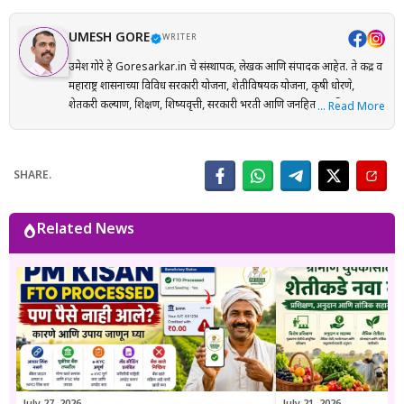
UMESH GORE
WRITER
उमेश गोरे हे Goresarkar.in चे संस्थापक, लेखक आणि संपादक आहेत. ते केंद्र व
महाराष्ट्र शासनाच्या विविध सरकारी योजना, शेतीविषयक योजना, कृषी धोरणे,
शेतकरी कल्याण, शिक्षण, शिष्यवृत्ती, सरकारी भरती आणि जनहिताच्या विषयांवर
… Read More
संशोधनाधारित माहिती मराठी भाषेत प्रकाशित करतात. प्रत्येक लेख तयार करताना
अधिकृत सरकारी संकेतस्थळे, शासन निर्णय (GR), अधिसूचना, विभागीय परिपत्रके
आणि संबंधित अधिकृत स्रोतांचा संदर्भ घेऊन माहितीची पडताळणी केली जाते.
SHARE.
वाचकांना अर्ज प्रक्रिया, पात्रता, आवश्यक कागदपत्रे, लाभ, अंतिम मुदत आणि
महत्त्वाच्या अटी सोप्या व समजण्यास सुलभ भाषेत उपलब्ध करून देण्यावर त्यांचा
भर असतो. Goresarkar.in चा उद्देश महाराष्ट्रातील शेतकरी, विद्यार्थी, महिला,
Related News
युवक आणि सर्वसामान्य नागरिकांपर्यंत विश्वासार्ह, अद्ययावत आणि उपयुक्त माहिती
पोहोचवणे हा आहे. प्रकाशित माहिती वेळोवेळी अद्ययावत ठेवण्याचा प्रयत्न केला
जातो. अधिकृत निर्णयामध्ये बदल झाल्यास संबंधित लेख देखील अद्ययावत करण्यात
येतात. या संकेतस्थळावरील माहिती ही केवळ जनजागृती आणि मार्गदर्शनाच्या
उद्देशाने प्रकाशित केली जाते. कोणत्याही सरकारी योजनेसाठी अर्ज करण्यापूर्वी
संबंधित विभागाच्या अधिकृत संकेतस्थळावरील माहिती, नियम आणि अटींची
पडताळणी करण्याचा सल्ला दिला जातो.