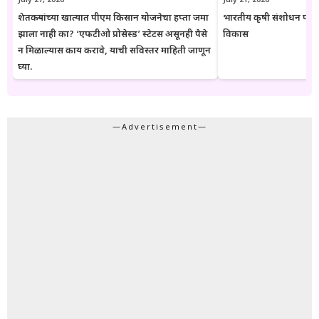
July 27, 2026
July 21, 2026
शेतकऱ्यांच्या खात्यात पीएम किसान योजनेचा हप्ता जमा
भारतीय कृषी संशोधन परिष
झाला नाही का? ‘एफटीओ प्रोसेस्ड’ स्टेटस असूनही पैसे
विकास
न मिळाल्यास काय करावे, याची सविस्तर माहिती जाणून
घ्या.
—Advertisement—