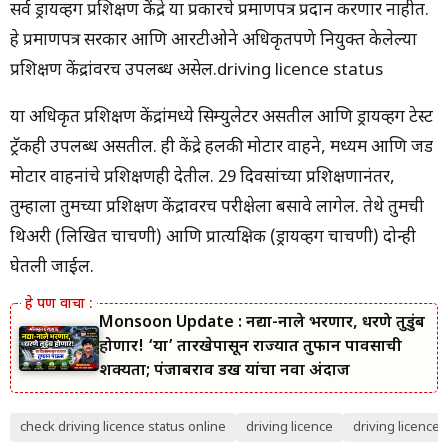
सर्व ड्रायव्हिंग प्रशिक्षण केंद्रे या प्रकारचे प्रमाणपत्र प्रदान करणार नाहीत.
हे प्रमाणपत्र सरकार आणि आरटीओने अधिकृतपणे नियुक्त केलेल्या
प्रशिक्षण केंद्रांवरच उपलब्ध असेल.driving licence status
या अधिकृत प्रशिक्षण केंद्रांमध्ये सिम्युलेटर असतील आणि ड्रायव्हिंग टेस्ट
ट्रॅकही उपलब्ध असतील. ही केंद्रे हलकी मोटार वाहने, मध्यम आणि जड
मोटार वाहनांचे प्रशिक्षणही देतील. 29 दिवसांच्या प्रशिक्षणानंतर,
तुम्हाला तुमच्या प्रशिक्षण केंद्रावरच परीक्षेला बसावे लागेल. तेथे तुमची
थिअरी (लिखित चाचणी) आणि प्रात्यक्षिक (ड्रायव्हिंग चाचणी) दोन्ही
घेतली जाईल.
Monsoon Update : नद्या-नाले भरणार, धरणे तुडुंब
होणार! ‘या’ तारखेपासून राज्यात तुफान पावसाची
शक्यता; पंजाबराव डख यांचा नवा अंदाज
check driving licence status online
driving licence
driving licence 