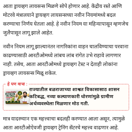
आता ड्रायव्हिंग लायसन्स मिळणे सोपे होणार आहे. केंद्रीय रस्ते आणि
मोटरवे मंत्रालयाने ड्रायव्हिंग लायसन्सच्या नवीन नियमांमध्ये बदल
करण्याचा निर्णय घेतला आहे. हे नवीन नियम या महिन्यापासून म्हणजेच
जुलैपासून लागू झाले आहेत.
नवीन नियम लागू झाल्यानंतर नागरिकांना वाहन चालविण्याचा परवाना
काढण्यासाठी आरटीओमध्ये लांबच लांब रांगेत उभे राहावे लागणार
नाही. तसेच, आता आरटीओमध्ये ड्रायव्हिंग टेस्ट न देताही लोकांना
ड्रायव्हिंग लायसन्स मिळू शकेल.
राज्यातील बळीराजाच्या शाश्वत विकासासाठी शासन
कटिबद्ध, नव्या कल्याणकारी धोरणांमुळे ग्रामीण
अर्थव्यवस्थेला मिळणार मोठी गती.
मात्र यादरम्यान एक महत्त्वाचा बदलही करण्यात आला असून, त्यामुळे
आता आरटीओऐवजी ड्रायव्हिंग ट्रेनिंग सेंटरचे महत्त्व वाढणार आहे.