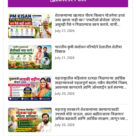
शेतकऱ्यांच्या खात्यात पीएम किसान योजनेचा हप्ता
जमा झाला नाही का? ‘एफटीओ प्रोसेस्ड’ स्टेटस
असूनही पैसे न मिळाल्यास काय करावे, याची
सविस्तर माहिती जाणून घ्या.
July 27, 2026
भारतीय कृषी संशोधन परिषदेने देशातील शेतीचा
विकास
July 21, 2026
महाराष्ट्रातील महिलांना दरमहा मिळणाऱ्या आर्थिक
साहाय्यामध्ये महत्त्वपूर्ण बदल; नवीन नोंदणीचे निकष,
आवश्यक कागदपत्रे आणि ऑनलाईन अर्ज करण्याची
सोपी प्रक्रिया जाणून घ्या.
July 20, 2026
महाराष्ट्र सरकारने शेतकऱ्यांच्या कल्याणासाठी
उचलले मोठे पाऊल, आता बळीराजाला मिळणार
अधिक बळकटी आणि आर्थिक संरक्षण; जाणून घ्या
सरकारचा नवा संकल्प.
July 20, 2026