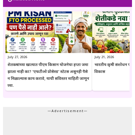
युवक आणि सर्वसामान्य नागरिकांपर्यंत विश्वासार्ह, अद्ययावत आणि उपयुक्त माहिती
पोहोचवणे हा आहे. प्रकाशित माहिती वेळोवेळी अद्ययावत ठेवण्याचा प्रयत्न केला
जातो. अधिकृत निर्णयामध्ये बदल झाल्यास संबंधित लेख देखील अद्ययावत करण्यात
येतात. या संकेतस्थळावरील माहिती ही केवळ जनजागृती आणि मार्गदर्शनाच्या
उद्देशाने प्रकाशित केली जाते. कोणत्याही सरकारी योजनेसाठी अर्ज करण्यापूर्वी
संबंधित विभागाच्या अधिकृत संकेतस्थळावरील माहिती, नियम आणि अटींची
पडताळणी करण्याचा सल्ला दिला जातो.
July 27, 2026
July 21, 2026
शेतकऱ्यांच्या खात्यात पीएम किसान योजनेचा हप्ता जमा
भारतीय कृषी संशोधन परिष
झाला नाही का? ‘एफटीओ प्रोसेस्ड’ स्टेटस असूनही पैसे
विकास
न मिळाल्यास काय करावे, याची सविस्तर माहिती जाणून
घ्या.
—Advertisement—