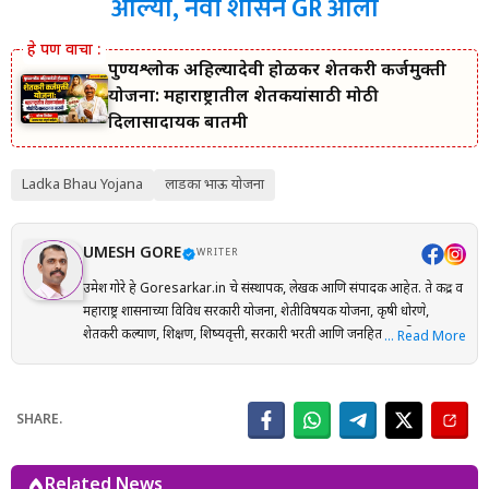
आल्या, नवी शासन GR आला
पुण्यश्लोक अहिल्यादेवी होळकर शेतकरी कर्जमुक्ती
योजना: महाराष्ट्रातील शेतकऱ्यांसाठी मोठी
दिलासादायक बातमी
Ladka Bhau Yojana
लाडका भाऊ योजना
UMESH GORE
WRITER
उमेश गोरे हे Goresarkar.in चे संस्थापक, लेखक आणि संपादक आहेत. ते केंद्र व
महाराष्ट्र शासनाच्या विविध सरकारी योजना, शेतीविषयक योजना, कृषी धोरणे,
शेतकरी कल्याण, शिक्षण, शिष्यवृत्ती, सरकारी भरती आणि जनहिताच्या विषयांवर
… Read More
संशोधनाधारित माहिती मराठी भाषेत प्रकाशित करतात. प्रत्येक लेख तयार करताना
अधिकृत सरकारी संकेतस्थळे, शासन निर्णय (GR), अधिसूचना, विभागीय परिपत्रके
आणि संबंधित अधिकृत स्रोतांचा संदर्भ घेऊन माहितीची पडताळणी केली जाते.
SHARE.
वाचकांना अर्ज प्रक्रिया, पात्रता, आवश्यक कागदपत्रे, लाभ, अंतिम मुदत आणि
महत्त्वाच्या अटी सोप्या व समजण्यास सुलभ भाषेत उपलब्ध करून देण्यावर त्यांचा
भर असतो. Goresarkar.in चा उद्देश महाराष्ट्रातील शेतकरी, विद्यार्थी, महिला,
Related News