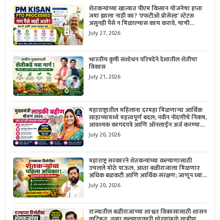
शेतकऱ्यांच्या खात्यात पीएम किसान योजनेचा हप्ता
जमा झाला नाही का? ‘एफटीओ प्रोसेस्ड’ स्टेटस
असूनही पैसे न मिळाल्यास काय करावे, याची
सविस्तर माहिती जाणून घ्या.
July 27, 2026
भारतीय कृषी संशोधन परिषदेने देशातील शेतीचा
विकास
July 21, 2026
महाराष्ट्रातील महिलांना दरमहा मिळणाऱ्या आर्थिक
साहाय्यामध्ये महत्त्वपूर्ण बदल; नवीन नोंदणीचे निकष,
आवश्यक कागदपत्रे आणि ऑनलाईन अर्ज करण्याची
सोपी प्रक्रिया जाणून घ्या.
July 20, 2026
महाराष्ट्र सरकारने शेतकऱ्यांच्या कल्याणासाठी
उचलले मोठे पाऊल, आता बळीराजाला मिळणार
अधिक बळकटी आणि आर्थिक संरक्षण; जाणून घ्या
सरकारचा नवा संकल्प.
July 20, 2026
राज्यातील बळीराजाच्या शाश्वत विकासासाठी शासन
कटिबद्ध, नव्या कल्याणकारी धोरणांमुळे ग्रामीण