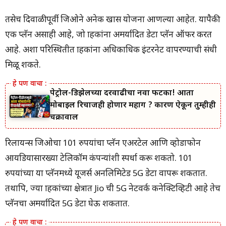
तसेच दिवाळीपूर्वी जिओने अनेक खास योजना आणल्या आहेत. यापैकी
एक प्लॅन असाही आहे, जो ग्राहकांना अमर्यादित डेटा प्लॅन ऑफर करत
आहे. अशा परिस्थितीत ग्राहकांना अधिकाधिक इंटरनेट वापरण्याची संधी
मिळू शकते.
पेट्रोल-डिझेलच्या दरवाढीचा नवा फटका! आता
मोबाईल रिचार्जही होणार महाग ? कारण ऐकून तुम्हीही
चक्रावाल
रिलायन्स जिओचा 101 रुपयांचा प्लॅन एअरटेल आणि व्होडाफोन
आयडियासारख्या टेलिकॉम कंपन्यांशी स्पर्धा करू शकतो. 101
रुपयांच्या या प्लॅनमध्ये यूजर्स अनलिमिटेड 5G डेटा वापरू शकतात.
तथापि, ज्या ग्राहकांच्या क्षेत्रात Jio ची 5G नेटवर्क कनेक्टिव्हिटी आहे तेच
प्लॅनचा अमर्यादित 5G डेटा घेऊ शकतात.