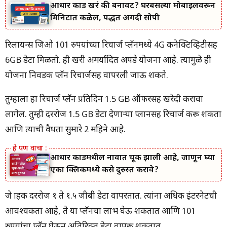
आधार कार्ड खरं की बनावट? घरबसल्या मोबाईलवरून
मिनिटात कळेल, पद्धत अगदी सोपी
रिलायन्स जिओ 101 रुपयांच्या रिचार्ज प्लॅनमध्ये 4G कनेक्टिव्हिटीसह
6GB डेटा मिळतो. ही खरी अमर्यादित अपग्रेड योजना आहे. त्यामुळे ही
योजना निवडक प्लॅन रिचार्जसह वापरली जाऊ शकते.
तुम्हाला हा रिचार्ज प्लॅन प्रतिदिन 1.5 GB ऑफरसह खरेदी करावा
लागेल. तुम्ही दररोज 1.5 GB डेटा देणाऱ्या प्लानसह रिचार्ज करू शकता
आणि त्याची वैधता सुमारे 2 महिने आहे.
आधार कार्डमधील नावात चूक झाली आहे, जाणून घ्या
एका क्लिकमध्ये कसे दुरुस्त करावे?
जे ग्राहक दररोज १ ते १.५ जीबी डेटा वापरतात. त्यांना अधिक इंटरनेटची
आवश्यकता आहे, ते या प्लॅनचा लाभ घेऊ शकतात आणि 101