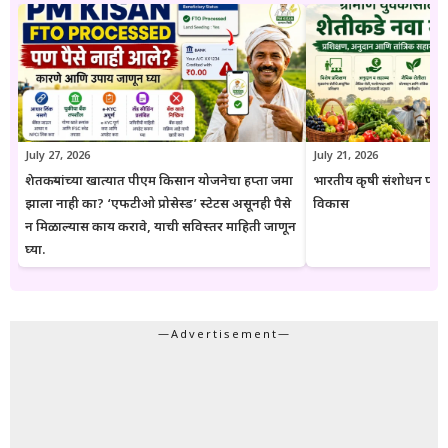
जातो. अधिकृत निर्णयामध्ये बदल झाल्यास संबंधित लेख देखील अद्ययावत करण्यात
येतात. या संकेतस्थळावरील माहिती ही केवळ जनजागृती आणि मार्गदर्शनाच्या
उद्देशाने प्रकाशित केली जाते. कोणत्याही सरकारी योजनेसाठी अर्ज करण्यापूर्वी
संबंधित विभागाच्या अधिकृत संकेतस्थळावरील माहिती, नियम आणि अटींची
पडताळणी करण्याचा सल्ला दिला जातो.
July 27, 2026
July 21, 2026
शेतकऱ्यांच्या खात्यात पीएम किसान योजनेचा हप्ता जमा
भारतीय कृषी संशोधन परिष
झाला नाही का? ‘एफटीओ प्रोसेस्ड’ स्टेटस असूनही पैसे
विकास
न मिळाल्यास काय करावे, याची सविस्तर माहिती जाणून
घ्या.
—Advertisement—