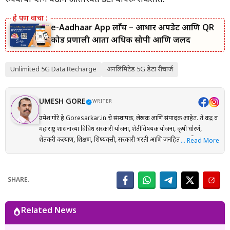
रुपयांचा प्लॅन घेऊन अतिरिक्त डेटा वापरू शकतात.
e-Aadhaar App लाँच – आधार अपडेट आणि QR
कोड प्रणाली आता अधिक सोपी आणि जलद
Unlimited 5G Data Recharge
अनलिमिटेड 5G डेटा रीचार्ज
UMESH GORE
WRITER
उमेश गोरे हे Goresarkar.in चे संस्थापक, लेखक आणि संपादक आहेत. ते केंद्र व
महाराष्ट्र शासनाच्या विविध सरकारी योजना, शेतीविषयक योजना, कृषी धोरणे,
शेतकरी कल्याण, शिक्षण, शिष्यवृत्ती, सरकारी भरती आणि जनहिताच्या विषयांवर
… Read More
संशोधनाधारित माहिती मराठी भाषेत प्रकाशित करतात. प्रत्येक लेख तयार करताना
अधिकृत सरकारी संकेतस्थळे, शासन निर्णय (GR), अधिसूचना, विभागीय परिपत्रके
आणि संबंधित अधिकृत स्रोतांचा संदर्भ घेऊन माहितीची पडताळणी केली जाते.
SHARE.
वाचकांना अर्ज प्रक्रिया, पात्रता, आवश्यक कागदपत्रे, लाभ, अंतिम मुदत आणि
महत्त्वाच्या अटी सोप्या व समजण्यास सुलभ भाषेत उपलब्ध करून देण्यावर त्यांचा
भर असतो. Goresarkar.in चा उद्देश महाराष्ट्रातील शेतकरी, विद्यार्थी, महिला,
Related News
युवक आणि सर्वसामान्य नागरिकांपर्यंत विश्वासार्ह, अद्ययावत आणि उपयुक्त माहिती
पोहोचवणे हा आहे. प्रकाशित माहिती वेळोवेळी अद्ययावत ठेवण्याचा प्रयत्न केला