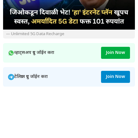
— Unlimited 5G Data Recharge
व्हाट्सअप ग्रुप जॉईन करा
Join Now
टेलिग्राम ग्रुप जॉईन करा
Join Now