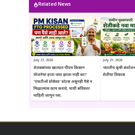
Related News
माहिती ही केवळ जनजागृती आणि मार्गदर्शनाच्या
संबंधित विभागाच्या अधिकृत संकेतस्थळावरी
July 27, 2026
July 21, 2026
शेतकऱ्यांच्या खात्यात पीएम किसान
भारतीय कृषी संशोधन
योजनेचा हप्ता जमा झाला नाही का?
शेतीचा विकास
‘एफटीओ प्रोसेस्ड’ स्टेटस असूनही पैसे न
मिळाल्यास काय करावे, याची सविस्तर
माहिती जाणून घ्या.