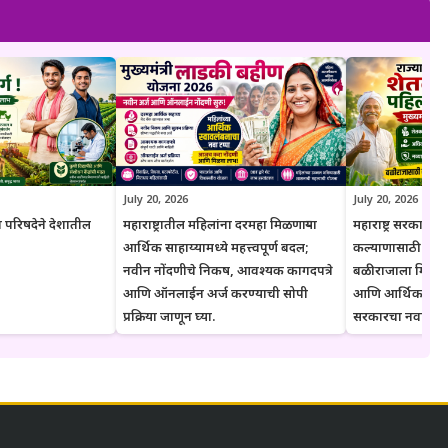
 उद्देशाने प्रकाशित केली जाते. कोणत्याही सरकारी योजनेसाठी अर्ज करण्यापूर्वी
ल माहिती, नियम आणि अटींची पडताळणी करण्याचा सल्ला दिला जातो.
July 20, 2026
July 20, 2026
 परिषदेने देशातील
महाराष्ट्रातील महिलांना दरमहा मिळणाऱ्या
महाराष्ट्र सरकारने शे
आर्थिक साहाय्यामध्ये महत्त्वपूर्ण बदल;
कल्याणासाठी उचल
नवीन नोंदणीचे निकष, आवश्यक कागदपत्रे
बळीराजाला मिळ
आणि ऑनलाईन अर्ज करण्याची सोपी
आणि आर्थिक संरक्ष
प्रक्रिया जाणून घ्या.
सरकारचा नवा संकल