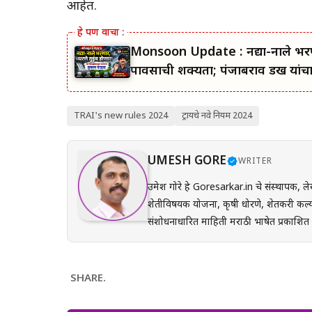
आहेत.
Monsoon Update : नद्या-नाले भरणार
पावसाची शक्यता; पंजाबराव डख यांच
TRAI's new rules 2024
ट्रायचे नवे नियम 2024
UMESH GORE
WRITER
उमेश गोरे हे Goresarkar.in चे संस्थापक, ले
शेतीविषयक योजना, कृषी धोरणे, शेतकरी कल्य
संशोधनाधारित माहिती मराठी भाषेत प्रकाशित करतात. प्रत्येक लेख तयार करताना अधिकृत सरकारी संकेत
(GR), अधिसूचना, विभागीय परिपत्रके आणि संब
अर्ज प्रक्रिया, पात्रता, आवश्यक कागदपत्रे,
करून देण्यावर त्यांचा भर असतो. Goresarkar.in चा उद्देश महाराष्ट्रातील शेतकरी, विद्यार्थी, महिला, युवक आणि सर्वसामान्य
SHARE.
नागरिकांपर्यंत विश्वासार्ह, अद्ययावत आणि उप
प्रयत्न केला जातो. अधिकृत निर्णयामध्ये बदल झाल्यास