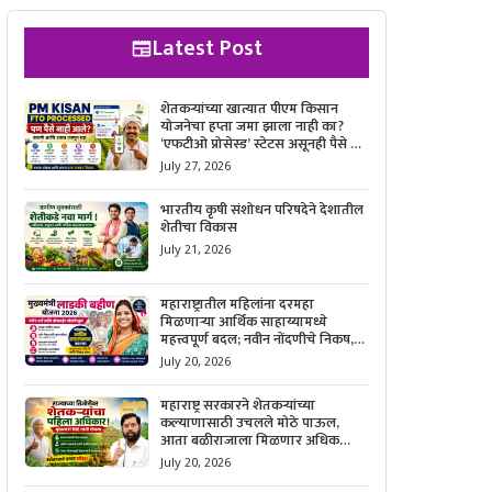
Latest Post
शेतकऱ्यांच्या खात्यात पीएम किसान
योजनेचा हप्ता जमा झाला नाही का?
‘एफटीओ प्रोसेस्ड’ स्टेटस असूनही पैसे न
मिळाल्यास काय करावे, याची सविस्तर
July 27, 2026
माहिती जाणून घ्या.
भारतीय कृषी संशोधन परिषदेने देशातील
शेतीचा विकास
July 21, 2026
महाराष्ट्रातील महिलांना दरमहा
मिळणाऱ्या आर्थिक साहाय्यामध्ये
महत्त्वपूर्ण बदल; नवीन नोंदणीचे निकष,
आवश्यक कागदपत्रे आणि ऑनलाईन
July 20, 2026
अर्ज करण्याची सोपी प्रक्रिया जाणून घ्या.
महाराष्ट्र सरकारने शेतकऱ्यांच्या
कल्याणासाठी उचलले मोठे पाऊल,
आता बळीराजाला मिळणार अधिक
बळकटी आणि आर्थिक संरक्षण; जाणून
July 20, 2026
घ्या सरकारचा नवा संकल्प.