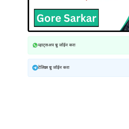
व्हाट्सअप ग्रुप जॉईन करा
टेलिग्राम ग्रुप जॉईन करा