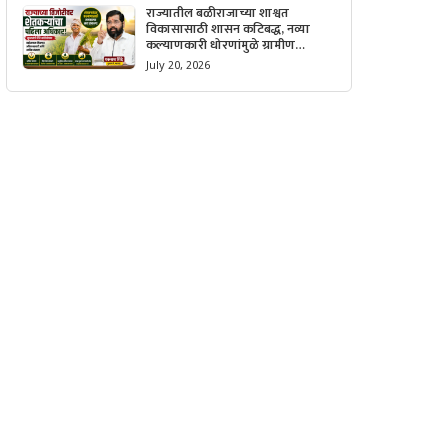
राज्यातील बळीराजाच्या शाश्वत
विकासासाठी शासन कटिबद्ध, नव्या
कल्याणकारी धोरणांमुळे ग्रामीण
अर्थव्यवस्थेला मिळणार मोठी गती.
July 20, 2026