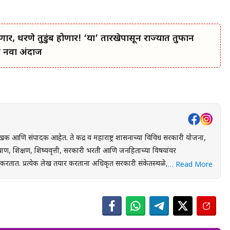
, धरणे तुडुंब होणार! ‘या’ तारखेपासून राज्यात तुफान
ा नवा अंदाज
खक आणि संपादक आहेत. ते केंद्र व महाराष्ट्र शासनाच्या विविध सरकारी योजना,
ाण, शिक्षण, शिष्यवृत्ती, सरकारी भरती आणि जनहिताच्या विषयांवर
स्थळे, शासन निर्णय
… Read More
ंधित अधिकृत स्रोतांचा संदर्भ घेऊन माहितीची पडताळणी केली जाते. वाचकांना
 लाभ, अंतिम मुदत आणि महत्त्वाच्या अटी सोप्या व समजण्यास सुलभ भाषेत उपलब्ध
युक्त माहिती पोहोचवणे हा आहे. प्रकाशित माहिती वेळोवेळी अद्ययावत ठेवण्याचा
 संबंधित लेख देखील अद्ययावत करण्यात येतात. या संकेतस्थळावरील