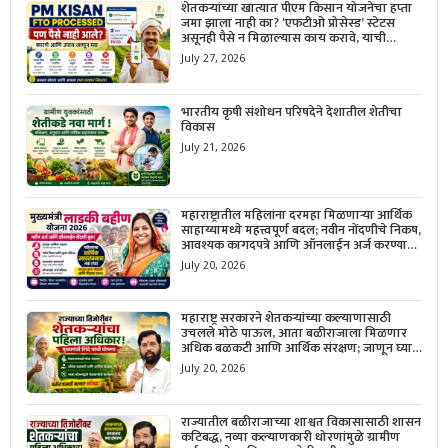
शेतकऱ्यांच्या खात्यात पीएम किसान योजनेचा हप्ता
जमा झाला नाही का? ‘एफटीओ प्रोसेस्ड’ स्टेटस
असूनही पैसे न मिळाल्यास काय करावे, याची
सविस्तर माहिती जाणून घ्या.
July 27, 2026
भारतीय कृषी संशोधन परिषदेने देशातील शेतीचा
विकास
July 21, 2026
महाराष्ट्रातील महिलांना दरमहा मिळणाऱ्या आर्थिक
साहाय्यामध्ये महत्त्वपूर्ण बदल; नवीन नोंदणीचे निकष,
आवश्यक कागदपत्रे आणि ऑनलाईन अर्ज करण्याची
सोपी प्रक्रिया जाणून घ्या.
July 20, 2026
महाराष्ट्र सरकारने शेतकऱ्यांच्या कल्याणासाठी
उचलले मोठे पाऊल, आता बळीराजाला मिळणार
अधिक बळकटी आणि आर्थिक संरक्षण; जाणून घ्या
सरकारचा नवा संकल्प.
July 20, 2026
राज्यातील बळीराजाच्या शाश्वत विकासासाठी शासन
कटिबद्ध, नव्या कल्याणकारी धोरणांमुळे ग्रामीण