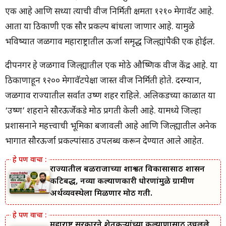
एक आहे आणि सध्या त्याची वीज निर्मिती क्षमता १२१० मेगावॅट आहे.
आता या ठिकाणी एक सौर प्रकल्प बांधला जाणार आहे. यामुळे
भविष्यात जळगाव महाराष्ट्रातील ऊर्जा समृद्ध जिल्ह्यांपैकी एक होईल.
दीपनगर हे जळगाव जिल्ह्यातील एक मोठे औष्णिक वीज केंद्र आहे. या
ठिकाणाहून १२०० मेगावॅटपेक्षा जास्त वीज निर्मिती होते. दरम्यान,
जळगाव राज्यातील सर्वात उष्ण शहर राहिले. अलिकडच्या काळात या
‘उष्ण’ शहराने सौरऊर्जेकडे मोठी प्रगती केली आहे. यामध्ये जिल्हा
प्रशासनाने महत्त्वाची भूमिका बजावली आहे आणि जिल्ह्यातील अनेक
भागात सौरऊर्जा प्रकल्पांसाठी उपलब्ध करून देण्यात आले आहेत.
राज्यातील बळीराजाच्या शाश्वत विकासासाठी शासन
कटिबद्ध, नव्या कल्याणकारी धोरणांमुळे ग्रामीण
अर्थव्यवस्थेला मिळणार मोठी गती.
महाराष्ट्र सरकारने शेतकऱ्यांच्या कल्याणासाठी उचलले