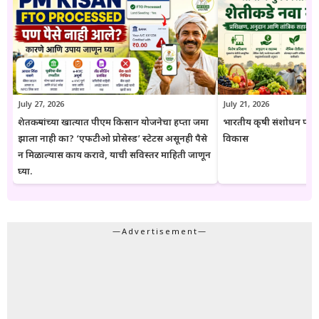
जातो. अधिकृत निर्णयामध्ये बदल झाल्यास संबंधित लेख देखील अद्ययावत करण्यात
येतात. या संकेतस्थळावरील माहिती ही केवळ जनजागृती आणि मार्गदर्शनाच्या
उद्देशाने प्रकाशित केली जाते. कोणत्याही सरकारी योजनेसाठी अर्ज करण्यापूर्वी
संबंधित विभागाच्या अधिकृत संकेतस्थळावरील माहिती, नियम आणि अटींची
पडताळणी करण्याचा सल्ला दिला जातो.
July 27, 2026
July 21, 2026
शेतकऱ्यांच्या खात्यात पीएम किसान योजनेचा हप्ता जमा
भारतीय कृषी संशोधन परिष
झाला नाही का? ‘एफटीओ प्रोसेस्ड’ स्टेटस असूनही पैसे
विकास
न मिळाल्यास काय करावे, याची सविस्तर माहिती जाणून
घ्या.
—Advertisement—