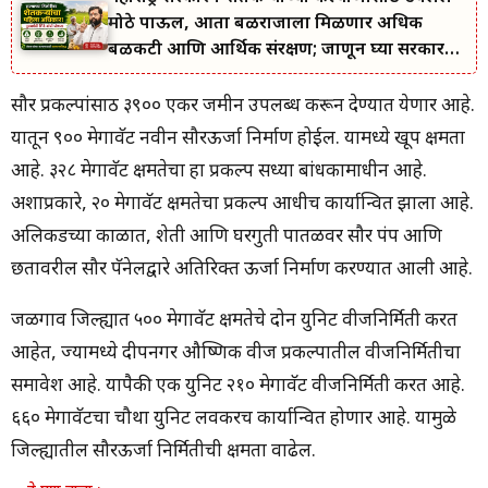
मोठे पाऊल, आता बळीराजाला मिळणार अधिक
बळकटी आणि आर्थिक संरक्षण; जाणून घ्या सरकारचा
नवा संकल्प.
सौर प्रकल्पांसाठी ३९०० एकर जमीन उपलब्ध करून देण्यात येणार आहे.
यातून ९०० मेगावॅट नवीन सौरऊर्जा निर्माण होईल. यामध्ये खूप क्षमता
आहे. ३२८ मेगावॅट क्षमतेचा हा प्रकल्प सध्या बांधकामाधीन आहे.
अशाप्रकारे, २० मेगावॅट क्षमतेचा प्रकल्प आधीच कार्यान्वित झाला आहे.
अलिकडच्या काळात, शेती आणि घरगुती पातळीवर सौर पंप आणि
छतावरील सौर पॅनेलद्वारे अतिरिक्त ऊर्जा निर्माण करण्यात आली आहे.
जळगाव जिल्ह्यात ५०० मेगावॅट क्षमतेचे दोन युनिट वीजनिर्मिती करत
आहेत, ज्यामध्ये दीपनगर औष्णिक वीज प्रकल्पातील वीजनिर्मितीचा
समावेश आहे. यापैकी एक युनिट २१० मेगावॅट वीजनिर्मिती करत आहे.
६६० मेगावॅटचा चौथा युनिट लवकरच कार्यान्वित होणार आहे. यामुळे
जिल्ह्यातील सौरऊर्जा निर्मितीची क्षमता वाढेल.