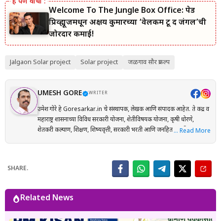
Welcome To The Jungle Box Office: पेड
प्रिव्ह्यूजमधून अक्षय कुमारच्या ‘वेलकम टू द जंगल’ची
जोरदार कमाई!
Jalgaon Solar project
Solar project
जळगाव सौर प्रकल्प
UMESH GORE
WRITER
उमेश गोरे हे Goresarkar.in चे संस्थापक, लेखक आणि संपादक आहेत. ते केंद्र व
महाराष्ट्र शासनाच्या विविध सरकारी योजना, शेतीविषयक योजना, कृषी धोरणे,
शेतकरी कल्याण, शिक्षण, शिष्यवृत्ती, सरकारी भरती आणि जनहिताच्या विषयांवर
… Read More
संशोधनाधारित माहिती मराठी भाषेत प्रकाशित करतात. प्रत्येक लेख तयार करताना
अधिकृत सरकारी संकेतस्थळे, शासन निर्णय (GR), अधिसूचना, विभागीय परिपत्रके
आणि संबंधित अधिकृत स्रोतांचा संदर्भ घेऊन माहितीची पडताळणी केली जाते.
SHARE.
वाचकांना अर्ज प्रक्रिया, पात्रता, आवश्यक कागदपत्रे, लाभ, अंतिम मुदत आणि
महत्त्वाच्या अटी सोप्या व समजण्यास सुलभ भाषेत उपलब्ध करून देण्यावर त्यांचा
भर असतो. Goresarkar.in चा उद्देश महाराष्ट्रातील शेतकरी, विद्यार्थी, महिला,
Related News
युवक आणि सर्वसामान्य नागरिकांपर्यंत विश्वासार्ह, अद्ययावत आणि उपयुक्त माहिती
पोहोचवणे हा आहे. प्रकाशित माहिती वेळोवेळी अद्ययावत ठेवण्याचा प्रयत्न केला