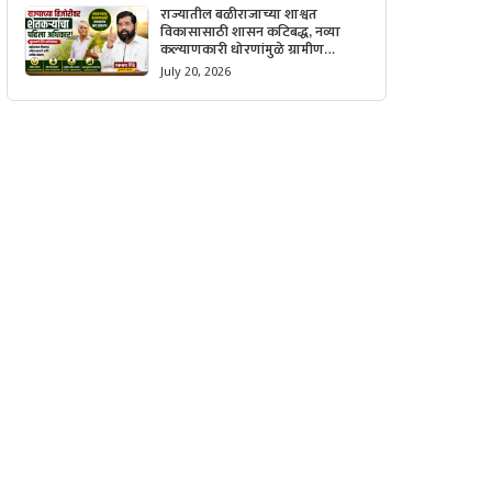
राज्यातील बळीराजाच्या शाश्वत
विकासासाठी शासन कटिबद्ध, नव्या
कल्याणकारी धोरणांमुळे ग्रामीण
अर्थव्यवस्थेला मिळणार मोठी गती.
July 20, 2026