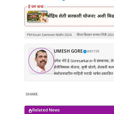
सेंद्रिय शेती सरकारी योजना: अशी म
PM Kisan Samman Nidhi 2024
पीएम किसान सन्मान निधी 202
UMESH GORE
WRITER
उमेश गोरे हे Goresarkar.in चे संस्थापक, ले
शेतीविषयक योजना, कृषी धोरणे, शेतकरी कल्य
संशोधनाधारित माहिती मराठी भाषेत प्रकाशित करतात. प्रत्येक लेख तयार करताना अधिकृत सरकारी संकेत
(GR), अधिसूचना, विभागीय परिपत्रके आणि संब
अर्ज प्रक्रिया, पात्रता, आवश्यक कागदपत्रे,
करून देण्यावर त्यांचा भर असतो. Goresarkar.in चा उद्देश महाराष्ट्रातील शेतकरी, विद्यार्थी, महिला, युवक आणि सर्वसामान्य
SHARE.
नागरिकांपर्यंत विश्वासार्ह, अद्ययावत आणि उप
प्रयत्न केला जातो. अधिकृत निर्णयामध्ये बदल झाल्यास
Related News
माहिती ही केवळ जनजागृती आणि मार्गदर्शनाच्या