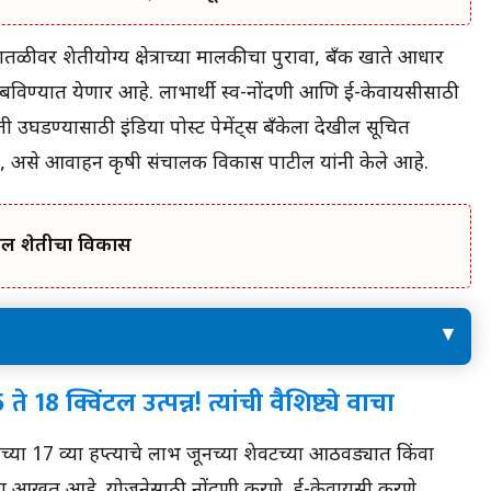
ातळीवर शेतीयोग्य क्षेत्राच्या मालकीचा पुरावा, बँक खाते आधार
विण्यात येणार आहे. लाभार्थी स्व-नोंदणी आणि ई-केवायसीसाठी
ी उघडण्यासाठी इंडिया पोस्ट पेमेंट्स बँकेला देखील सूचित
वा, असे आवाहन कृषी संचालक विकास पाटील यांनी केले आहे.
तील शेतीचा विकास
!
तुरीचे 3 लोकप्रिय वाण देते भरगोस उत्पन्न? सविस्तर वाचा
18 क्विंटल उत्पन्न! त्यांची वैशिष्ट्ये वाचा
्या 17 व्या हप्त्याचे लाभ जूनच्या शेवटच्या आठवड्यात किंवा
ना आखत आहे. योजनेसाठी नोंदणी करणे, ई-केवायसी करणे,