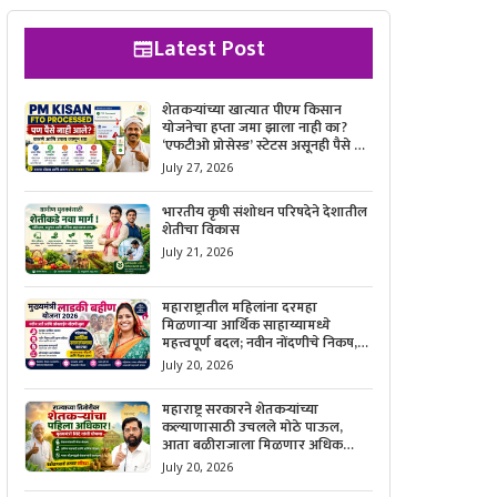
Latest Post
शेतकऱ्यांच्या खात्यात पीएम किसान
योजनेचा हप्ता जमा झाला नाही का?
‘एफटीओ प्रोसेस्ड’ स्टेटस असूनही पैसे न
मिळाल्यास काय करावे, याची सविस्तर
July 27, 2026
माहिती जाणून घ्या.
भारतीय कृषी संशोधन परिषदेने देशातील
शेतीचा विकास
July 21, 2026
महाराष्ट्रातील महिलांना दरमहा
मिळणाऱ्या आर्थिक साहाय्यामध्ये
महत्त्वपूर्ण बदल; नवीन नोंदणीचे निकष,
आवश्यक कागदपत्रे आणि ऑनलाईन
July 20, 2026
अर्ज करण्याची सोपी प्रक्रिया जाणून घ्या.
महाराष्ट्र सरकारने शेतकऱ्यांच्या
कल्याणासाठी उचलले मोठे पाऊल,
आता बळीराजाला मिळणार अधिक
बळकटी आणि आर्थिक संरक्षण; जाणून
July 20, 2026
घ्या सरकारचा नवा संकल्प.