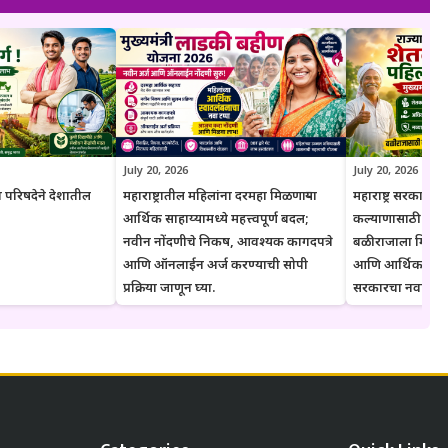
ल माहिती, नियम आणि अटींची पडताळणी करण्याचा सल्ला दिला जातो.
July 20, 2026
July 20, 2026
 परिषदेने देशातील
महाराष्ट्रातील महिलांना दरमहा मिळणाऱ्या
महाराष्ट्र सरकारने शे
आर्थिक साहाय्यामध्ये महत्त्वपूर्ण बदल;
कल्याणासाठी उचल
नवीन नोंदणीचे निकष, आवश्यक कागदपत्रे
बळीराजाला मिळ
आणि ऑनलाईन अर्ज करण्याची सोपी
आणि आर्थिक संरक्ष
प्रक्रिया जाणून घ्या.
सरकारचा नवा संकल