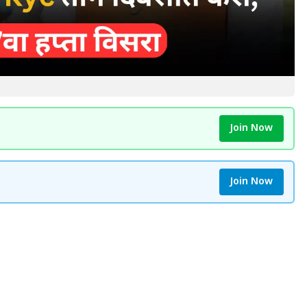
Join Now
Join Now