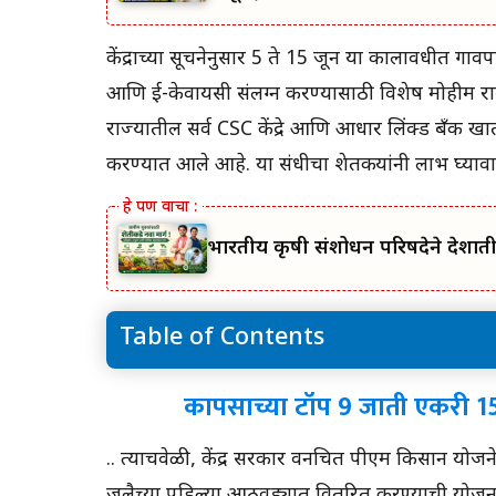
केंद्राच्या सूचनेनुसार 5 ते 15 जून या कालावधीत गावप
आणि ई-केवायसी संलग्न करण्यासाठी विशेष मोहीम राब
राज्यातील सर्व CSC केंद्रे आणि आधार लिंक्ड बँक खात
करण्यात आले आहे. या संधीचा शेतकऱ्यांनी लाभ घ्या
भारतीय कृषी संशोधन परिषदेने देशा
Table of Contents
कापसाच्या टॉप 9 जाती एकरी 15 ते 18 क्विंटल उत्पन्न
कापसाच्या टॉप 9 जाती एकरी 15 ते 
त्यांची वैशिष्ट्ये वाचा
.. त्याचवेळी, केंद्र सरकार वनचित पीएम किसान योजनेच
जुलैच्या पहिल्या आठवड्यात वितरित करण्याची योज