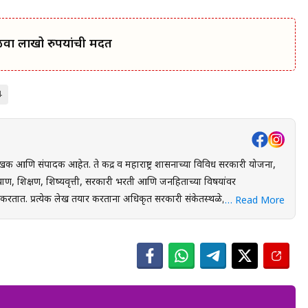
िळवा लाखो रुपयांची मदत
4
खक आणि संपादक आहेत. ते केंद्र व महाराष्ट्र शासनाच्या विविध सरकारी योजना,
ाण, शिक्षण, शिष्यवृत्ती, सरकारी भरती आणि जनहिताच्या विषयांवर
स्थळे, शासन निर्णय
… Read More
ंधित अधिकृत स्रोतांचा संदर्भ घेऊन माहितीची पडताळणी केली जाते. वाचकांना
 लाभ, अंतिम मुदत आणि महत्त्वाच्या अटी सोप्या व समजण्यास सुलभ भाषेत उपलब्ध
युक्त माहिती पोहोचवणे हा आहे. प्रकाशित माहिती वेळोवेळी अद्ययावत ठेवण्याचा
 संबंधित लेख देखील अद्ययावत करण्यात येतात. या संकेतस्थळावरील
 उद्देशाने प्रकाशित केली जाते. कोणत्याही सरकारी योजनेसाठी अर्ज करण्यापूर्वी