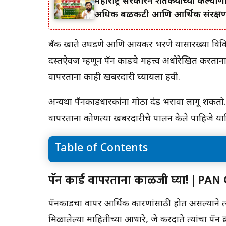
महाराष्ट्र सरकारने शेतकऱ्यांच्या 
अधिक बळकटी आणि आर्थिक संरक्षण; 
बँक खाते उघडणे आणि आयकर भरणे यासारख्या विविध 
दस्तऐवज म्हणून पॅन कार्डचे महत्त्व अधोरेखित करताना
वापरताना काही खबरदारी घ्यायला हवी.
अन्यथा पॅनकार्डधारकांना मोठा दंड भरावा लागू शकतो. 
वापरताना कोणत्या खबरदारीचे पालन केले पाहिजे य
Table of Contents
पॅन कार्ड वापरताना काळजी घ्या! | PAN Card Rul
पॅन कार्ड वापरताना काळजी घ्या! | P
New Rules 2024
पॅनकार्डचा वापर आर्थिक कारणांसाठी होत असल्याने
मिळालेल्या माहितीच्या आधारे, जे करदाते त्यांचा पॅन 