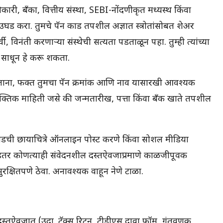
री, बँका, वित्तीय संस्था, SEBI-नोंदणीकृत मध्यस्थ किंवा
घड करा. तुमचे पॅन कार्ड तपशील अज्ञात स्त्रोतांसोबत शेअर
ी, विनंती करणाऱ्या संस्थेची सत्यता पडताळून पहा. तुम्ही त्यांच्या
क साधून हे करू शकता.
रताना, फक्त तुमचा पॅन क्रमांक आणि नाव यासारखी आवश्यक
्तिक माहिती जसे की जन्मतारीख, पत्ता किंवा बँक खाते तपशील
कार्डची छायाचित्रे ऑनलाइन पोस्ट करणे किंवा सोशल मीडिया
ड इतर कोणत्याही संवेदनशील दस्तऐवजाप्रमाणे काळजीपूर्वक
ुरक्षितपणे ठेवा. अनावश्यक वाहून नेणे टाळा.
तऐवजात (उदा. टॅक्स रिटर्न, टीडीएस दावा फॉर्म, गुंतवणूक