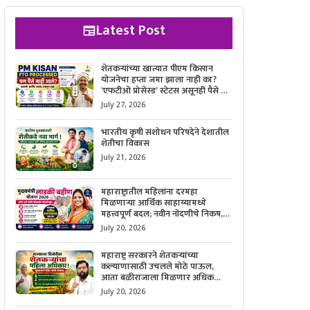
Latest Post
शेतकऱ्यांच्या खात्यात पीएम किसान
योजनेचा हप्ता जमा झाला नाही का?
‘एफटीओ प्रोसेस्ड’ स्टेटस असूनही पैसे न
मिळाल्यास काय करावे, याची सविस्तर
July 27, 2026
माहिती जाणून घ्या.
भारतीय कृषी संशोधन परिषदेने देशातील
शेतीचा विकास
July 21, 2026
महाराष्ट्रातील महिलांना दरमहा
मिळणाऱ्या आर्थिक साहाय्यामध्ये
महत्त्वपूर्ण बदल; नवीन नोंदणीचे निकष,
आवश्यक कागदपत्रे आणि ऑनलाईन
July 20, 2026
अर्ज करण्याची सोपी प्रक्रिया जाणून घ्या.
महाराष्ट्र सरकारने शेतकऱ्यांच्या
कल्याणासाठी उचलले मोठे पाऊल,
आता बळीराजाला मिळणार अधिक
बळकटी आणि आर्थिक संरक्षण; जाणून
July 20, 2026
घ्या सरकारचा नवा संकल्प.