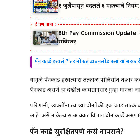
१ जुलैपासून बदलले ६ महत्त्वाचे निय
8th Pay Commission Update: सरकारी
सविस्तर
पॅन कार्ड हरवलं ? तर मोफत डाउनलोड करा या सरकार
यामुळे पॅनकार्ड हरवल्यास तत्काळ पोलिसांत तक्रार करा
पॅनकार्ड असणे हा देखील कायद्यानुसार गुन्हा मानला ज
परिणामी, व्यक्तींना त्यांच्या दोनपैकी एक कार्ड तात
आहे. असे न केल्यास आयकर विभाग दोन कार्डे असणाऱ
पॅन कार्ड सुरक्षितपणे कसे वापरावे?