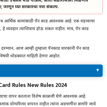
कल्याणासाठी उचलले मोठे पाऊल, आता बळीराजाला मिळणार
जाणून घ्या सरकारचा नवा संकल्प.
आर्थिक कामांसाठी पॅन कार्ड आवश्यक आहे. एक महत्त्वाचा
, हे व्यवहार त्याशिवाय होऊ शकत नाहीत. मात्र, पॅन कार्ड
दरम्यान, आज आम्ही तुम्हाला पॅनकार्ड धारकांनी पॅन कार्ड
ाविषयी थोडक्यात माहिती देणार आहोत.
es
पॅन कार्ड सुरक्षितपणे कसे वापरावे?
AN Card Rules New Rules 2024
 त्याचा वापर करताना विशेष काळजी घेणे आवश्यक आहे.
क्रमांक योग्यरित्या वापरत नाहीत त्यांना अडचणींना सामोरे जावे