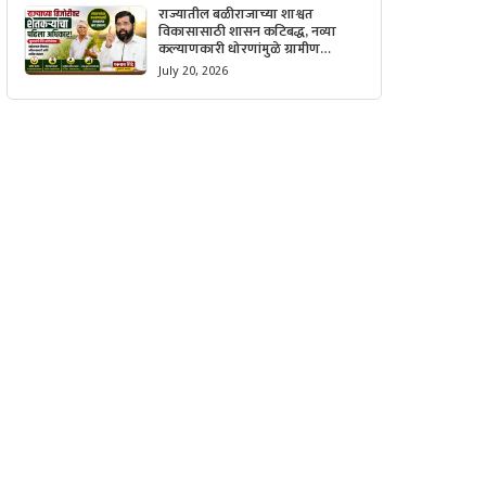
राज्यातील बळीराजाच्या शाश्वत
विकासासाठी शासन कटिबद्ध, नव्या
कल्याणकारी धोरणांमुळे ग्रामीण
अर्थव्यवस्थेला मिळणार मोठी गती.
July 20, 2026