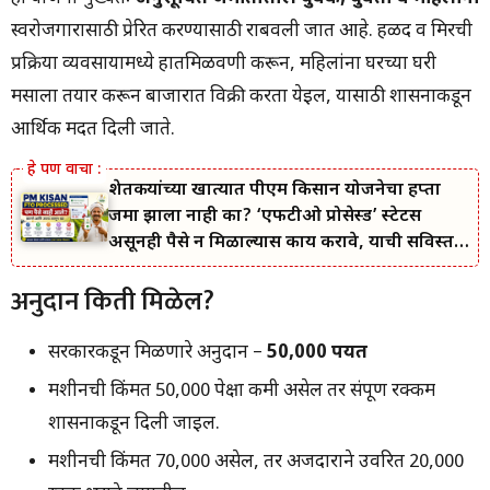
योजनेचा फायदा कसा होतो?
गरजेच्या सूचना
स्वरोजगारासाठी प्रेरित करण्यासाठी राबवली जात आहे. हळद व मिरची
वारंवार विचारले जाणारे प्रश्न (FAQ)
प्रक्रिया व्यवसायामध्ये हातमिळवणी करून, महिलांना घरच्या घरी
मसाला तयार करून बाजारात विक्री करता येईल, यासाठी शासनाकडून
आर्थिक मदत दिली जाते.
शेतकऱ्यांच्या खात्यात पीएम किसान योजनेचा हप्ता
जमा झाला नाही का? ‘एफटीओ प्रोसेस्ड’ स्टेटस
असूनही पैसे न मिळाल्यास काय करावे, याची सविस्तर
माहिती जाणून घ्या.
अनुदान किती मिळेल?
सरकारकडून मिळणारे अनुदान –
₹50,000 पर्यंत
मशीनची किंमत ₹50,000 पेक्षा कमी असेल तर संपूर्ण रक्कम
शासनाकडून दिली जाईल.
मशीनची किंमत ₹70,000 असेल, तर अर्जदाराने उर्वरित ₹20,000