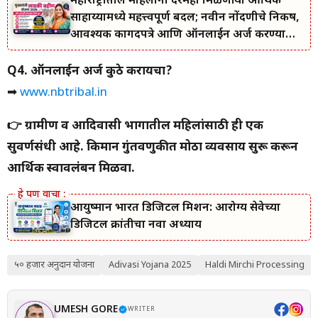
महाराष्ट्रातील महिलांना दरमहा मिळणाऱ्या आर्थिक
साहाय्यामध्ये महत्त्वपूर्ण बदल; नवीन नोंदणीचे निकष,
आवश्यक कागदपत्रे आणि ऑनलाईन अर्ज करण्याची
सोपी प्रक्रिया जाणून घ्या.
Q4. ऑनलाईन अर्ज कुठे करायचा?
➡
www.nbtribal.in
👉 ग्रामीण व आदिवासी भागातील महिलांसाठी ही एक
सुवर्णसंधी आहे. किमान गुंतवणुकीत मोठा व्यवसाय सुरू करून
आर्थिक स्वावलंबन मिळवा.
आयुष्मान भारत डिजिटल मिशन: आरोग्य सेवेच्या
डिजिटल क्रांतीचा नवा अध्याय
५० हजार अनुदान योजना
Adivasi Yojana 2025
Haldi Mirchi Processing
UMESH GORE
WRITER