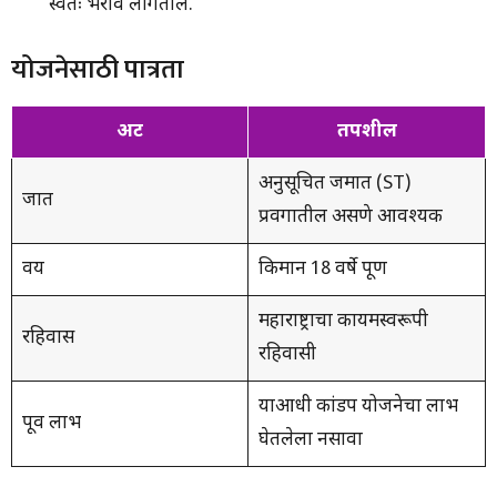
स्वतः भरावे लागतील.
योजनेसाठी पात्रता
अट
तपशील
अनुसूचित जमात (ST)
जात
प्रवर्गातील असणे आवश्यक
वय
किमान 18 वर्षे पूर्ण
महाराष्ट्राचा कायमस्वरूपी
रहिवास
रहिवासी
याआधी कांडप योजनेचा लाभ
पूर्व लाभ
घेतलेला नसावा