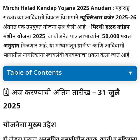
Mirchi Halad Kandap Yojana 2025
Anudan
:
महाराष्ट्र
सरकारच्या आदिवासी विकास विभागाने
न्यूक्लिअस बजेट 2025-26
अंतर्गत एक उपयुक्त योजना सुरू केली आहे –
मिरची हळद कांडप
मशीन योजना 2025
. या योजनेत पात्र लाभार्थ्यांना
₹50,000 पर्यंत
अनुदान
मिळणार आहे. या माध्यमातून ग्रामीण आणि आदिवासी
भागातील नागरिकांना स्वावलंबी बनवण्याचा प्रयत्न केला जात आहे.
Table of Contents
🗓 अर्ज करण्याची अंतिम तारीख – 31 जुलै 2025
🗓 अर्ज करण्याची अंतिम तारीख –
31 जुलै
योजनेचा मुख्य उद्देश
अनुदान किती मिळेल?
2025
योजनेसाठी पात्रता
आवश्यक कागदपत्रे
अर्ज करण्याची पद्धत
योजनेचा मुख्य उद्देश
नोंदणी:
लॉगिन व अर्ज भरणे:
ही योजना मुख्यतः
अनुसूचित जमातीतील युवक, युवती व महिलांना