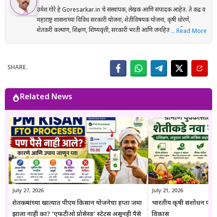
उमेश गोरे हे Goresarkar.in चे संस्थापक, लेखक आणि संपादक आहेत. ते केंद्र व
महाराष्ट्र शासनाच्या विविध सरकारी योजना, शेतीविषयक योजना, कृषी धोरणे,
शेतकरी कल्याण, शिक्षण, शिष्यवृत्ती, सरकारी भरती आणि जनहिताच्या विषयांवर
… Read More
संशोधनाधारित माहिती मराठी भाषेत प्रकाशित करतात. प्रत्येक लेख तयार करताना
अधिकृत सरकारी संकेतस्थळे, शासन निर्णय (GR), अधिसूचना, विभागीय परिपत्रके
आणि संबंधित अधिकृत स्रोतांचा संदर्भ घेऊन माहितीची पडताळणी केली जाते.
SHARE.
वाचकांना अर्ज प्रक्रिया, पात्रता, आवश्यक कागदपत्रे, लाभ, अंतिम मुदत आणि
महत्त्वाच्या अटी सोप्या व समजण्यास सुलभ भाषेत उपलब्ध करून देण्यावर त्यांचा
भर असतो. Goresarkar.in चा उद्देश महाराष्ट्रातील शेतकरी, विद्यार्थी, महिला,
Related News
युवक आणि सर्वसामान्य नागरिकांपर्यंत विश्वासार्ह, अद्ययावत आणि उपयुक्त माहिती
पोहोचवणे हा आहे. प्रकाशित माहिती वेळोवेळी अद्ययावत ठेवण्याचा प्रयत्न केला
जातो. अधिकृत निर्णयामध्ये बदल झाल्यास संबंधित लेख देखील अद्ययावत करण्यात
येतात. या संकेतस्थळावरील माहिती ही केवळ जनजागृती आणि मार्गदर्शनाच्या
उद्देशाने प्रकाशित केली जाते. कोणत्याही सरकारी योजनेसाठी अर्ज करण्यापूर्वी
संबंधित विभागाच्या अधिकृत संकेतस्थळावरील माहिती, नियम आणि अटींची
पडताळणी करण्याचा सल्ला दिला जातो.
July 27, 2026
July 21, 2026
शेतकऱ्यांच्या खात्यात पीएम किसान योजनेचा हप्ता जमा
भारतीय कृषी संशोधन परिष
झाला नाही का? ‘एफटीओ प्रोसेस्ड’ स्टेटस असूनही पैसे
विकास