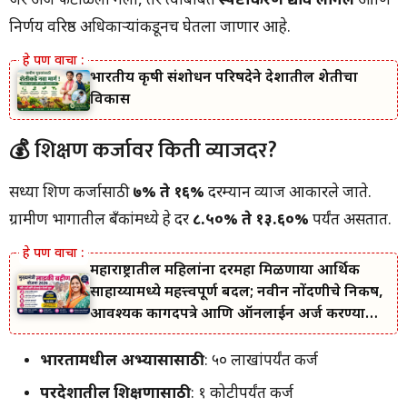
जर अर्ज फेटाळला गेला, तर त्याबाबत
स्पष्टीकरण द्यावे लागेल
आणि
निर्णय वरिष्ठ अधिकाऱ्यांकडूनच घेतला जाणार आहे.
भारतीय कृषी संशोधन परिषदेने देशातील शेतीचा
विकास
💰 शिक्षण कर्जावर किती व्याजदर?
सध्या शिक्षण कर्जासाठी
७% ते १६%
दरम्यान व्याज आकारले जाते.
ग्रामीण भागातील बँकांमध्ये हे दर
८.५०% ते १३.६०%
पर्यंत असतात.
महाराष्ट्रातील महिलांना दरमहा मिळणाऱ्या आर्थिक
साहाय्यामध्ये महत्त्वपूर्ण बदल; नवीन नोंदणीचे निकष,
आवश्यक कागदपत्रे आणि ऑनलाईन अर्ज करण्याची
सोपी प्रक्रिया जाणून घ्या.
भारतामधील अभ्यासासाठी
: ₹५० लाखांपर्यंत कर्ज
परदेशातील शिक्षणासाठी
: ₹१ कोटीपर्यंत कर्ज