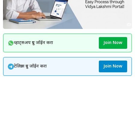
व्हाट्सअप ग्रुप जॉईन करा
Join Now
टेलिग्राम ग्रुप जॉईन करा
Join Now