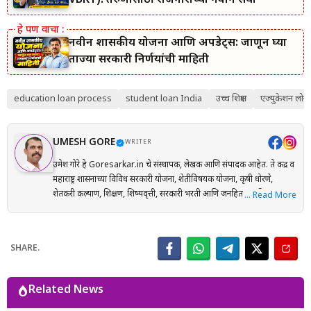
VBRY): तरुणांसाठी रोजगाराच्या नवीन संधी
नवीन शासकीय योजना आणि अपडेट्स: जाणून घ्या
ताज्या सरकारी निर्णयांची माहिती
education loan process
student loan India
उच्च शिक्षण
एज्युकेशन लोन
UMESH GORE
WRITER
उमेश गोरे हे Goresarkar.in चे संस्थापक, लेखक आणि संपादक आहेत. ते केंद्र व
महाराष्ट्र शासनाच्या विविध सरकारी योजना, शेतीविषयक योजना, कृषी धोरणे,
शेतकरी कल्याण, शिक्षण, शिष्यवृत्ती, सरकारी भरती आणि जनहिताच्या विषयांवर
… Read More
संशोधनाधारित माहिती मराठी भाषेत प्रकाशित करतात. प्रत्येक लेख तयार करताना
अधिकृत सरकारी संकेतस्थळे, शासन निर्णय (GR), अधिसूचना, विभागीय परिपत्रके
आणि संबंधित अधिकृत स्रोतांचा संदर्भ घेऊन माहितीची पडताळणी केली जाते.
SHARE.
वाचकांना अर्ज प्रक्रिया, पात्रता, आवश्यक कागदपत्रे, लाभ, अंतिम मुदत आणि
महत्त्वाच्या अटी सोप्या व समजण्यास सुलभ भाषेत उपलब्ध करून देण्यावर त्यांचा
भर असतो. Goresarkar.in चा उद्देश महाराष्ट्रातील शेतकरी, विद्यार्थी, महिला,
Related News
युवक आणि सर्वसामान्य नागरिकांपर्यंत विश्वासार्ह, अद्ययावत आणि उपयुक्त माहिती