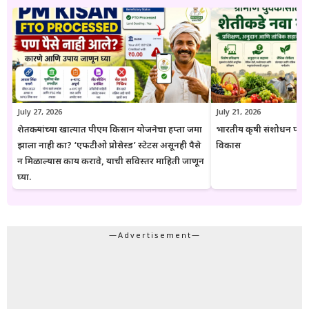
पोहोचवणे हा आहे. प्रकाशित माहिती वेळोवेळी अद्ययावत ठेवण्याचा प्रयत्न केला
जातो. अधिकृत निर्णयामध्ये बदल झाल्यास संबंधित लेख देखील अद्ययावत करण्यात
येतात. या संकेतस्थळावरील माहिती ही केवळ जनजागृती आणि मार्गदर्शनाच्या
उद्देशाने प्रकाशित केली जाते. कोणत्याही सरकारी योजनेसाठी अर्ज करण्यापूर्वी
संबंधित विभागाच्या अधिकृत संकेतस्थळावरील माहिती, नियम आणि अटींची
पडताळणी करण्याचा सल्ला दिला जातो.
July 27, 2026
July 21, 2026
शेतकऱ्यांच्या खात्यात पीएम किसान योजनेचा हप्ता जमा
भारतीय कृषी संशोधन परिष
झाला नाही का? ‘एफटीओ प्रोसेस्ड’ स्टेटस असूनही पैसे
विकास
न मिळाल्यास काय करावे, याची सविस्तर माहिती जाणून
घ्या.
—Advertisement—