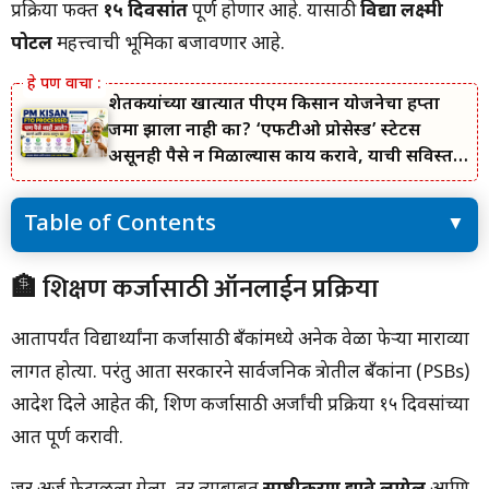
प्रक्रिया फक्त
१५ दिवसांत
पूर्ण होणार आहे. यासाठी
विद्या लक्ष्मी
पोर्टल
महत्त्वाची भूमिका बजावणार आहे.
शेतकऱ्यांच्या खात्यात पीएम किसान योजनेचा हप्ता
जमा झाला नाही का? ‘एफटीओ प्रोसेस्ड’ स्टेटस
असूनही पैसे न मिळाल्यास काय करावे, याची सविस्तर
माहिती जाणून घ्या.
Table of Contents
🏦 शिक्षण कर्जासाठी ऑनलाईन प्रक्रिया
🏦 शिक्षण कर्जासाठी ऑनलाईन प्रक्रिया
💰 शिक्षण कर्जावर किती व्याजदर?
🎓 विद्या लक्ष्मी योजना म्हणजे काय?
आतापर्यंत विद्यार्थ्यांना कर्जासाठी बँकांमध्ये अनेक वेळा फेऱ्या माराव्या
लागत होत्या. परंतु आता सरकारने सार्वजनिक क्षेत्रातील बँकांना (PSBs)
आदेश दिले आहेत की, शिक्षण कर्जासाठी अर्जांची प्रक्रिया १५ दिवसांच्या
आत पूर्ण करावी.