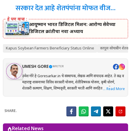
सरकार देत आहे शेतपंपांना मोफत वीज…
आयुष्मान भारत डिजिटल मिशन: आरोग्य सेवेच्या
डिजिटल क्रांतीचा नवा अध्याय
Kapus Soybean Farmers Beneficiary Status Online
कापूस सोयाबीन शेतकरी
UMESH GORE
WRITER
उमेश गोरे हे Goresarkar.in चे संस्थापक, लेखक आणि संपादक आहेत. ते केंद्र व
महाराष्ट्र शासनाच्या विविध सरकारी योजना, शेतीविषयक योजना, कृषी धोरणे,
शेतकरी कल्याण, शिक्षण, शिष्यवृत्ती, सरकारी भरती आणि जनहिताच्या विषयांवर
… Read More
संशोधनाधारित माहिती मराठी भाषेत प्रकाशित करतात. प्रत्येक लेख तयार करताना
अधिकृत सरकारी संकेतस्थळे, शासन निर्णय (GR), अधिसूचना, विभागीय परिपत्रके
आणि संबंधित अधिकृत स्रोतांचा संदर्भ घेऊन माहितीची पडताळणी केली जाते.
SHARE.
वाचकांना अर्ज प्रक्रिया, पात्रता, आवश्यक कागदपत्रे, लाभ, अंतिम मुदत आणि
महत्त्वाच्या अटी सोप्या व समजण्यास सुलभ भाषेत उपलब्ध करून देण्यावर त्यांचा
भर असतो. Goresarkar.in चा उद्देश महाराष्ट्रातील शेतकरी, विद्यार्थी, महिला,
Related News