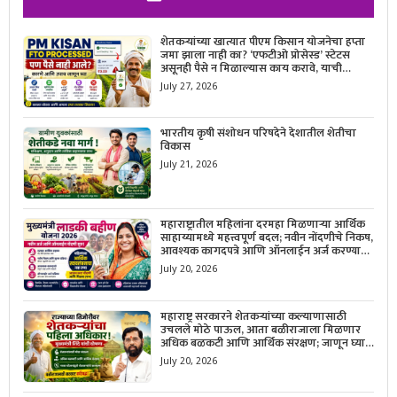
शेतकऱ्यांच्या खात्यात पीएम किसान योजनेचा हप्ता
जमा झाला नाही का? ‘एफटीओ प्रोसेस्ड’ स्टेटस
असूनही पैसे न मिळाल्यास काय करावे, याची
सविस्तर माहिती जाणून घ्या.
July 27, 2026
भारतीय कृषी संशोधन परिषदेने देशातील शेतीचा
विकास
July 21, 2026
महाराष्ट्रातील महिलांना दरमहा मिळणाऱ्या आर्थिक
साहाय्यामध्ये महत्त्वपूर्ण बदल; नवीन नोंदणीचे निकष,
आवश्यक कागदपत्रे आणि ऑनलाईन अर्ज करण्याची
सोपी प्रक्रिया जाणून घ्या.
July 20, 2026
महाराष्ट्र सरकारने शेतकऱ्यांच्या कल्याणासाठी
उचलले मोठे पाऊल, आता बळीराजाला मिळणार
अधिक बळकटी आणि आर्थिक संरक्षण; जाणून घ्या
सरकारचा नवा संकल्प.
July 20, 2026