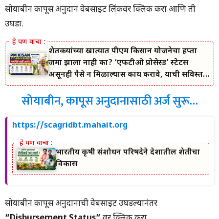
सोयाबीन कापूस अनुदान वेबसाइट लिंकवर क्लिक करा आणि ती
उघडा.
शेतकऱ्यांच्या खात्यात पीएम किसान योजनेचा हप्ता
जमा झाला नाही का? ‘एफटीओ प्रोसेस्ड’ स्टेटस
असूनही पैसे न मिळाल्यास काय करावे, याची सविस्तर
माहिती जाणून घ्या.
सोयाबीन, कापूस अनुदानासाठी अर्ज सुरू…
https://scagridbt.mahait.org
भारतीय कृषी संशोधन परिषदेने देशातील शेतीचा
विकास
सोयाबीन कापूस अनुदानाची वेबसाइट उघडल्यानंतर
“Disbursement Status”
वर क्लिक करा.