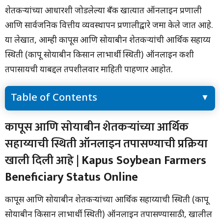
शेतकऱ्यांच्या आधारशी जोडलेल्या बँक खात्यात ऑनलाइन प्रणाली
आणि सार्वजनिक वित्तीय व्यवस्थापन प्रणालीद्वारे जमा केले जात आहे.
या लेखात, आम्ही कापूस आणि सोयाबीन शेतकऱ्यांची आर्थिक सहाय्य
स्थिती (कापू सोयाबीन किसान लाभार्थी स्थिती) ऑनलाइन कशी
तपासायची याबद्दल तपशीलवार माहिती पाहणार आहोत.
Table of Contents
कापूस आणि सोयाबीन शेतकऱ्यांच्या आर्थिक सहाय्याची स्थिती ऑनलाइन
कापूस आणि सोयाबीन शेतकऱ्यांच्या आर्थिक
तपासण्याची प्रक्रिया खाली दिली आहे | Kapus Soybean Farmers
सहाय्याची स्थिती ऑनलाइन तपासण्याची प्रक्रिया
Beneficiary Status Online
सोयाबीन, कापूस अनुदानासाठी अर्ज सुरू…
खाली दिली आहे |
Kapus Soybean Farmers
कृषी, पशुसंवर्धन, दुग्धविकास आणि मत्स्यव्यवसाय विभाग शासन निर्णय
2023 च्या खरीप हंगामात कापूस आणि सोयाबीन शेतकऱ्यांना आर्थिक सहाय्य
Beneficiary Status Online
देण्याबाबतचा शासन निर्णय पाहण्यासाठी येथे क्लिक करा.
सरकार देत आहे शेतपंपांना मोफत वीज…
कापूस आणि सोयाबीन शेतकऱ्यांच्या आर्थिक सहाय्याची स्थिती (कापू
सोयाबीन किसान लाभार्थी स्थिती) ऑनलाइन तपासण्यासाठी, खालील