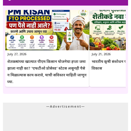
युवक आणि सर्वसामान्य नागरिकांपर्यंत विश्वासार्ह, अद्ययावत आणि उपयुक्त माहिती
पोहोचवणे हा आहे. प्रकाशित माहिती वेळोवेळी अद्ययावत ठेवण्याचा प्रयत्न केला
जातो. अधिकृत निर्णयामध्ये बदल झाल्यास संबंधित लेख देखील अद्ययावत करण्यात
येतात. या संकेतस्थळावरील माहिती ही केवळ जनजागृती आणि मार्गदर्शनाच्या
उद्देशाने प्रकाशित केली जाते. कोणत्याही सरकारी योजनेसाठी अर्ज करण्यापूर्वी
संबंधित विभागाच्या अधिकृत संकेतस्थळावरील माहिती, नियम आणि अटींची
पडताळणी करण्याचा सल्ला दिला जातो.
July 27, 2026
July 21, 2026
शेतकऱ्यांच्या खात्यात पीएम किसान योजनेचा हप्ता जमा
भारतीय कृषी संशोधन परिष
झाला नाही का? ‘एफटीओ प्रोसेस्ड’ स्टेटस असूनही पैसे
विकास
न मिळाल्यास काय करावे, याची सविस्तर माहिती जाणून
घ्या.
—Advertisement—