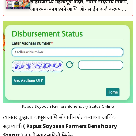
साहाय्यामध्ये महत्त्वपूर्ण बदल; नवीन नोंदणीचे निकष,
आवश्यक कागदपत्रे आणि ऑनलाईन अर्ज करण्याची
सोपी प्रक्रिया जाणून घ्या.
Kapus Soybean Farmers Beneficiary Status Online
त्यानंतर तुम्हाला कापूस आणि सोयाबीन शेतकऱ्यांच्या आर्थिक
सहाय्याची
( Kapus Soybean Farmers Beneficiary
Status )
तपशीलवार माहिती मिळेल.