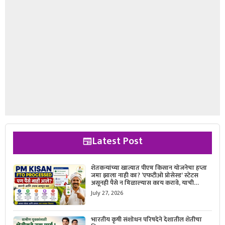
Latest Post
शेतकऱ्यांच्या खात्यात पीएम किसान योजनेचा हप्ता
जमा झाला नाही का? ‘एफटीओ प्रोसेस्ड’ स्टेटस
असूनही पैसे न मिळाल्यास काय करावे, याची
सविस्तर माहिती जाणून घ्या.
July 27, 2026
भारतीय कृषी संशोधन परिषदेने देशातील शेतीचा