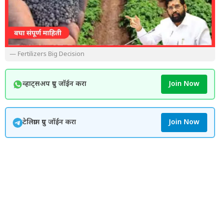
— Fertilizers Big Decision
व्हाट्सअप ग्रुप जॉईन करा
Join Now
टेलिग्राम ग्रुप जॉईन करा
Join Now