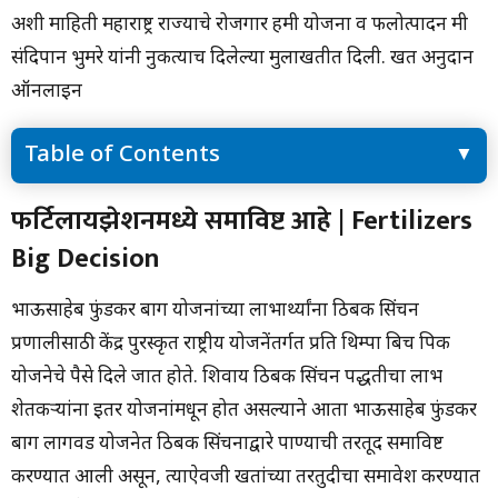
अशी माहिती महाराष्ट्र राज्याचे रोजगार हमी योजना व फलोत्पादन मंत्री
संदिपान भुमरे यांनी नुकत्याच दिलेल्या मुलाखतीत दिली. खत अनुदान
ऑनलाइन
Table of Contents
फर्टिलायझेशनमध्ये समाविष्ट आहे | Fertilizers Big Decision
फर्टिलायझेशनमध्ये समाविष्ट आहे | Fertilizers
100 कोटींची तरतूद-
Big Decision
योजनेची उद्दिष्टे | Fertilizers Big Decision
योजनेत समाविष्ट पिके-
नाविन्यपूर्ण गोष्टी
भाऊसाहेब फुंडकर बाग योजनांच्या लाभार्थ्यांना ठिबक सिंचन
शासन निर्णय
प्रणालीसाठी केंद्र पुरस्कृत राष्ट्रीय योजनेंतर्गत प्रति थिम्पा बिच पिक
योजनेचे पैसे दिले जात होते. शिवाय ठिबक सिंचन पद्धतीचा लाभ
शेतकऱ्यांना इतर योजनांमधून होत असल्याने आता भाऊसाहेब फुंडकर
बाग लागवड योजनेत ठिबक सिंचनाद्वारे पाण्याची तरतूद समाविष्ट
करण्यात आली असून, त्याऐवजी खतांच्या तरतुदीचा समावेश करण्यात