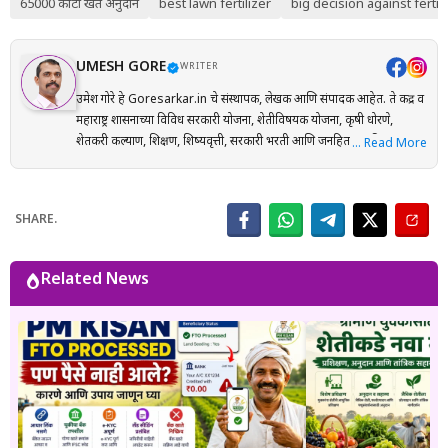
65000 कोटी खत अनुदान
best lawn fertilizer
big decision against fertil
UMESH GORE
WRITER
उमेश गोरे हे Goresarkar.in चे संस्थापक, लेखक आणि संपादक आहेत. ते केंद्र व
महाराष्ट्र शासनाच्या विविध सरकारी योजना, शेतीविषयक योजना, कृषी धोरणे,
शेतकरी कल्याण, शिक्षण, शिष्यवृत्ती, सरकारी भरती आणि जनहिताच्या विषयांवर
… Read More
संशोधनाधारित माहिती मराठी भाषेत प्रकाशित करतात. प्रत्येक लेख तयार करताना
अधिकृत सरकारी संकेतस्थळे, शासन निर्णय (GR), अधिसूचना, विभागीय परिपत्रके
आणि संबंधित अधिकृत स्रोतांचा संदर्भ घेऊन माहितीची पडताळणी केली जाते.
SHARE.
वाचकांना अर्ज प्रक्रिया, पात्रता, आवश्यक कागदपत्रे, लाभ, अंतिम मुदत आणि
महत्त्वाच्या अटी सोप्या व समजण्यास सुलभ भाषेत उपलब्ध करून देण्यावर त्यांचा
भर असतो. Goresarkar.in चा उद्देश महाराष्ट्रातील शेतकरी, विद्यार्थी, महिला,
Related News
युवक आणि सर्वसामान्य नागरिकांपर्यंत विश्वासार्ह, अद्ययावत आणि उपयुक्त माहिती
पोहोचवणे हा आहे. प्रकाशित माहिती वेळोवेळी अद्ययावत ठेवण्याचा प्रयत्न केला
जातो. अधिकृत निर्णयामध्ये बदल झाल्यास संबंधित लेख देखील अद्ययावत करण्यात
येतात. या संकेतस्थळावरील माहिती ही केवळ जनजागृती आणि मार्गदर्शनाच्या
उद्देशाने प्रकाशित केली जाते. कोणत्याही सरकारी योजनेसाठी अर्ज करण्यापूर्वी
संबंधित विभागाच्या अधिकृत संकेतस्थळावरील माहिती, नियम आणि अटींची
पडताळणी करण्याचा सल्ला दिला जातो.