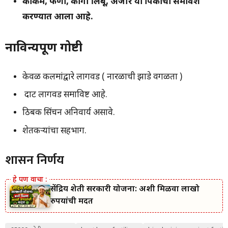
कोकम, फणा, कागी लिंबू, अंजीर या पिकांचा समावेश
करण्यात आला आहे.
नाविन्यपूर्ण गोष्टी
केवळ कलमांद्वारे लागवड ( नारळाची झाडे वगळता )
दाट लागवड समाविष्ट आहे.
ठिबक सिंचन अनिवार्य असावे.
शेतकऱ्यांचा सहभाग.
शासन निर्णय
सेंद्रिय शेती सरकारी योजना: अशी मिळवा लाखो
रुपयांची मदत