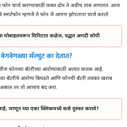
ज्या मैदानावर खेळले जातात त्या मैदानावर टीम इंडियाचा
ल फोन चार्ज करण्यासाठी फक्त दोन ते अडीच तास लागतात. आज
रेकॉर्ड काय आहे?
स्मार्टफोन चार्ज करताना या गोष्टी लक्षात ठेवा.
ारे स्मार्टफोन म्हणजे ते फोन जे आपण झोपताना चार्ज करतो.
हे ही वाचा :- वारकरी सांप्रदयातुन दुःखद घटना :- ज्येष्ठ
कीर्तनकार ह.भ.प. बाबा महाराज सातारकर यांचे निधन
या मोबाईलवरून मिनिटात कळेल, पद्धत अगदी सोपी
 वेगवेगळ्या सॅल्युट का देतात?
 चीज फोनच्या बॅटरीच्या आरोग्यासाठी अत्यंत घातक आहे.
 फोनच्या बॅटरीचे आरोग्य बिघडते आणि फोनची बॅटरी लवकर खराब
रत असाल तर तो आत्ताच बंद करा.
, जाणून घ्या एका क्लिकमध्ये कसे दुरुस्त करावे?