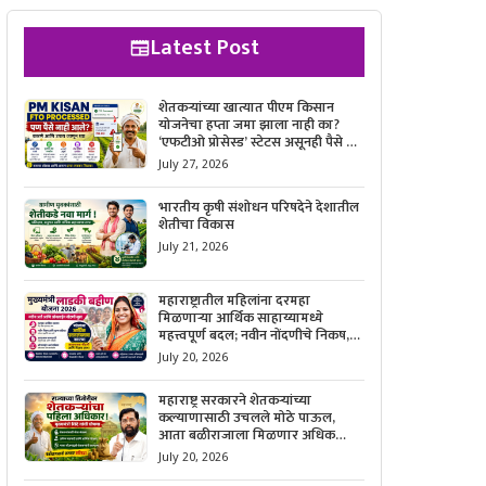
Latest Post
शेतकऱ्यांच्या खात्यात पीएम किसान
योजनेचा हप्ता जमा झाला नाही का?
‘एफटीओ प्रोसेस्ड’ स्टेटस असूनही पैसे न
मिळाल्यास काय करावे, याची सविस्तर
July 27, 2026
माहिती जाणून घ्या.
भारतीय कृषी संशोधन परिषदेने देशातील
शेतीचा विकास
July 21, 2026
महाराष्ट्रातील महिलांना दरमहा
मिळणाऱ्या आर्थिक साहाय्यामध्ये
महत्त्वपूर्ण बदल; नवीन नोंदणीचे निकष,
आवश्यक कागदपत्रे आणि ऑनलाईन
July 20, 2026
अर्ज करण्याची सोपी प्रक्रिया जाणून घ्या.
महाराष्ट्र सरकारने शेतकऱ्यांच्या
कल्याणासाठी उचलले मोठे पाऊल,
आता बळीराजाला मिळणार अधिक
बळकटी आणि आर्थिक संरक्षण; जाणून
July 20, 2026
घ्या सरकारचा नवा संकल्प.