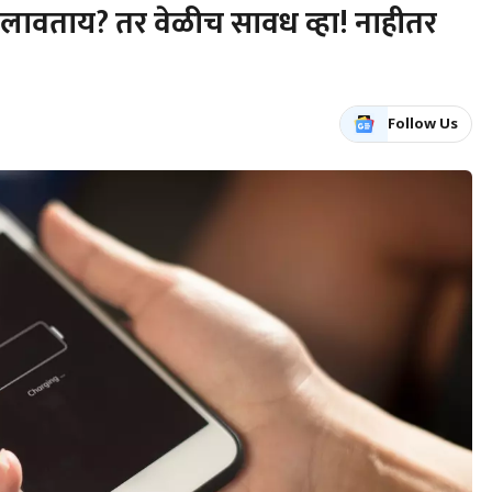
गला लावताय? तर वेळीच सावध व्हा! नाहीतर
Follow Us