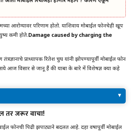
टका! आता मोबाईल रिचार्जही होणार महाग ? कारण ऐकून
 तुमच्या आरोग्यावर परिणाम होतो. याशिवाय मोबाईल फोनचेही खूप
ुष्य कमी होते.
Damage caused by charging the
तंत्रज्ञानाचे प्राध्यापक रितेश चुघ यांनी झोपण्यापूर्वी मोबाईल फोन
े आज विसार से जानू हैं की याबा के बारे में विशेषज्ञ क्या कहे
ाचा!
हे ही वाचा :- आर्मी, एअरफोर्स आणि नेव्ही वेगवेगळ्या
साल तर जरूर वाचा!
सॅल्युट का देतात?
हे ही वाचा :- World Cup 2023 : विश्वचषकाचे सामने
ोबाईल फोनची पिढी झपाट्याने बदलत आहे. दहा वर्षांपूर्वी मोबाईल