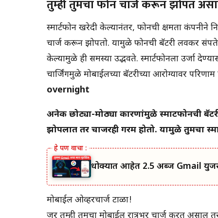
तुम्ही तुमचा फोन चार्ज करून झोपत अस
स्मार्टफोन खरेदी केल्यानंतर, फोनची क्षमता कंपनीने 
चार्ज करून झोपतो. यामुळे फोनची बॅटरी लवकर संपते
केल्यामुळे ही समस्या उद्भवते. स्मार्टफोनला उर्जा 
चार्जिंगमुळे मोबाईलच्या बॅटरीच्या आरोग्यावर परिणाम 
overnight
अनेक छोट्या-मोठ्या कारणांमुळे स्मार्टफोनची बॅटरी
झोपलात तर चार्जरही गरम होतो. यामुळे तुमचा स्
धोक्यात आहेत 2.5 अब्ज Gmail युजर्
मोबाईल ओव्हरचार्ज टाळा!
जर तुम्ही तुमचा मोबाईल रात्रभर चार्ज करत असाल तर तो