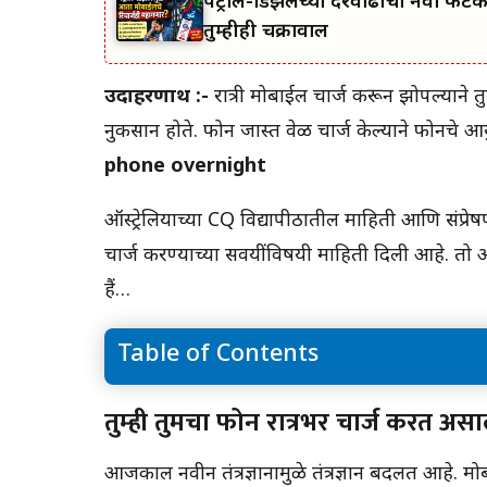
पेट्रोल-डिझेलच्या दरवाढीचा नवा फ
तुम्हीही चक्रावाल
उदाहरणार्थ :-
रात्री मोबाईल चार्ज करून झोपल्याने
नुकसान होते. फोन जास्त वेळ चार्ज केल्याने फोनचे आय
phone overnight
ऑस्ट्रेलियाच्या CQ विद्यापीठातील माहिती आणि संप्रेषण 
चार्ज करण्याच्या सवयींविषयी माहिती दिली आहे. तो आय
हैं…
Table of Contents
तुम्ही तुमचा फोन रात्रभर चार्ज करत असाल तर जरूर व
तुम्ही तुमचा फोन रात्रभर चार्ज करत अ
तुम्ही तुमचा फोन चार्ज करून झोपत असाल तर तो बंद
आजकाल नवीन तंत्रज्ञानामुळे तंत्रज्ञान बदलत आहे. म