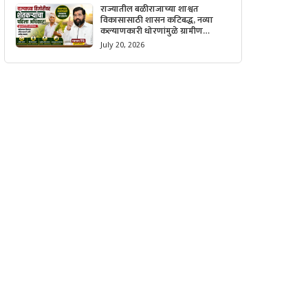
राज्यातील बळीराजाच्या शाश्वत
विकासासाठी शासन कटिबद्ध, नव्या
कल्याणकारी धोरणांमुळे ग्रामीण
अर्थव्यवस्थेला मिळणार मोठी गती.
July 20, 2026